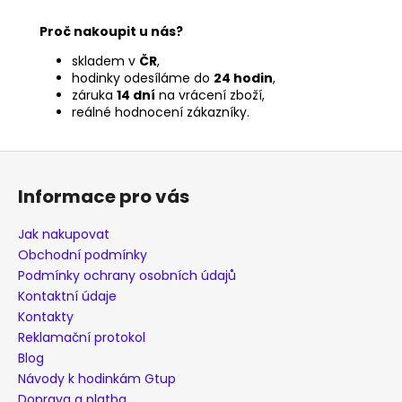
Proč nakoupit u nás?
skladem v
ČR
,
hodinky odesíláme do
24 hodin
,
záruka
14 dní
na vrácení zboží,
reálné hodnocení zákazníky.
Z
á
Informace pro vás
p
a
Jak nakupovat
t
Obchodní podmínky
í
Podmínky ochrany osobních údajů
Kontaktní údaje
Kontakty
Reklamační protokol
Blog
Návody k hodinkám Gtup
Doprava a platba