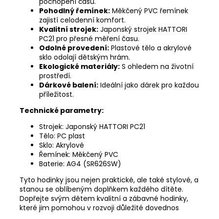
pochopení času.
Pohodlný řemínek:
Měkčený PVC řemínek
zajistí celodenní komfort.
Kvalitní strojek:
Japonský strojek HATTORI
PC21 pro přesné měření času.
Odolné provedení:
Plastové tělo a akrylové
sklo odolají dětským hrám.
Ekologické materiály:
S ohledem na životní
prostředí.
Dárkové balení:
Ideální jako dárek pro každou
příležitost.
Technické parametry:
Strojek: Japonský HATTORI PC21
Tělo: PC plast
Sklo: Akrylové
Řemínek: Měkčený PVC
Baterie: AG4 (SR626SW)
Tyto hodinky jsou nejen praktické, ale také stylové, a
stanou se oblíbeným doplňkem každého dítěte.
Dopřejte svým dětem kvalitní a zábavné hodinky,
které jim pomohou v rozvoji důležité dovednos