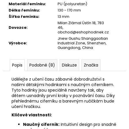
Materiál řemínku
:
PU (polyuretan)
Délka řemínku
:
130 - 170 mm
Šířka řemínku
:
13 mm
Milan Zlámal Ústín 18, 783
Dovozce
:
46,
obchod@eshophodinek.cz
Jnew Gushu Shanggaotian
Výrobce
:
Industrial Zone, Shenzhen,
Guangdong, China
Popis
Podobné (8)
Diskuze
Značka
Udělejte z učení času zábavné dobrodružství s
našimi dětskými hodinkami s naučným ciferníkem.
Tyto hodinky jsou speciálně navrženy tak, aby
dětem usnadnily první kroky v poznávání času. Díky
přehlednému ciferníku a barevným ručičkám bude
učení hračkou.
Klíčové vlastnosti:
Naučný ciferník:
Intuitivní design pro snadné