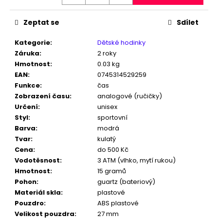
č
u
j
Zeptat se
Sdílet
e
m
Kategorie
:
Dětské hodinky
e
Záruka
:
2 roky
Hmotnost
:
0.03 kg
EAN
:
0745314529259
PÁNSKÉ
Funkce
:
čas
HODINKY
Zobrazení času
:
analogové (ručičky)
KIZASHI
Určení
:
unisex
900
SKLADEM
Styl
:
sportovní
V
Barva
:
modrá
ČR
Tvar
:
kulatý
5
Cena
:
do 500 Kč
999
Vodotěsnost
:
3 ATM (vlhko, mytí rukou)
Kč
Hmotnost
:
15 gramů
Pohon
:
guartz (bateriový)
Materiál skla
:
plastové
Pouzdro
:
ABS plastové
Velikost pouzdra
:
27 mm