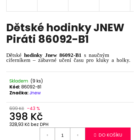
a
j
í
Dětské hodinky JNEW
t
Piráti 86092-B1
?
Dětské
hodinky Jnew
86092-B1
s naučným
ciferníkem – zábavné učení času pro kluky a holky.
HLEDAT
Skladem
(9 ks)
Kód:
86092-B1
Značka:
Jnew
D
o
699 Kč
–43 %
p
398 Kč
o
328,93 Kč bez DPH
r
Měrná
u
DO KOŠÍKU
cena: