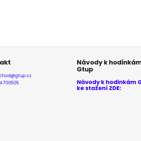
akt
Návody k hodinká
Gtup
chod
@
gtup.cz
Návody k hodinkám 
4700505
ke stažení ZDE: