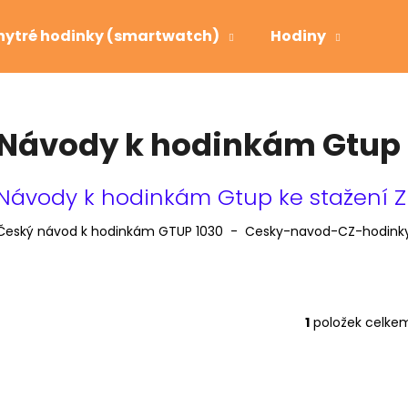
hytré hodinky (smartwatch)
Hodiny
Bud
Co potřebujete najít?
Návody k hodinkám Gtup
HLEDAT
V
Návody k hodinkám Gtup ke stažení Z
ý
Český návod k hodinkám GTUP 1030 - Cesky-navod-CZ-hodinky-
p
Doporučujeme
i
s
č
1
položek celke
O
l
v
á
l
n
á
k