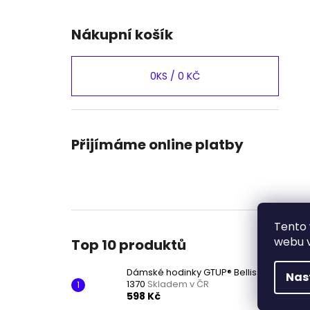
Nákupní košík
0
KS /
0 KČ
Přijímáme online platby
Tento 
webu v
Top 10 produktů
Dámské hodinky GTUP® Bellissima
Nas
1370
Skladem v ČR
598 Kč