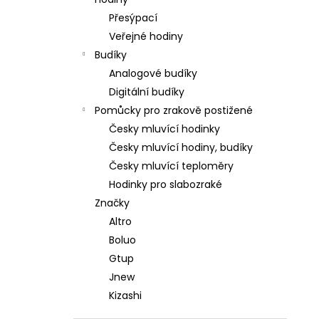
DÁMSKÉ HODINKY GTUP® BELLISSIMA
l
1370
SKLADEM V ČR
Přesýpací
598 Kč
Veřejné hodiny
Původně:
1 200 Kč
Budíky
Analogové budíky
Digitální budíky
Pomůcky pro zrakově postižené
Česky mluvící hodinky
Česky mluvící hodiny, budíky
Česky mluvící teploměry
Hodinky pro slabozraké
Značky
Altro
Boluo
Gtup
Jnew
Kizashi