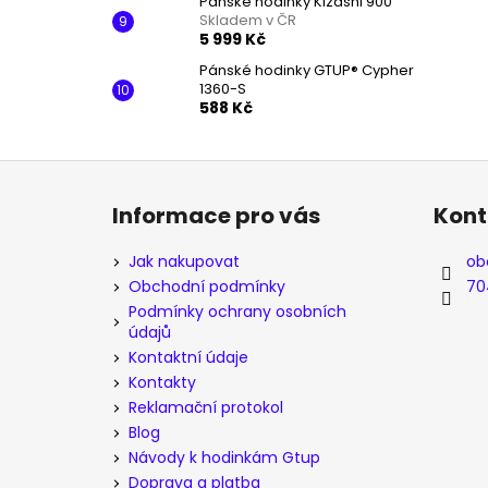
Pánské hodinky Kizashi 900
Skladem v ČR
5 999 Kč
Pánské hodinky GTUP® Cypher
1360-S
588 Kč
Z
á
Informace pro vás
Kont
p
a
Jak nakupovat
ob
t
Obchodní podmínky
70
í
Podmínky ochrany osobních
údajů
Kontaktní údaje
Kontakty
Reklamační protokol
Blog
Návody k hodinkám Gtup
Doprava a platba