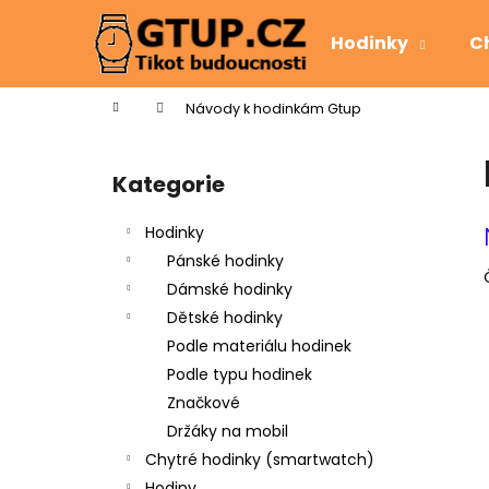
K
Přejít
na
o
Hodinky
C
obsah
Zpět
Zpět
š
do
do
í
Domů
Návody k hodinkám Gtup
k
obchodu
obchodu
P
o
Kategorie
Přeskočit
s
kategorie
t
Hodinky
r
Pánské hodinky
a
Dámské hodinky
n
Dětské hodinky
n
Podle materiálu hodinek
í
Podle typu hodinek
p
Značkové
a
Držáky na mobil
n
Chytré hodinky (smartwatch)
e
Hodiny