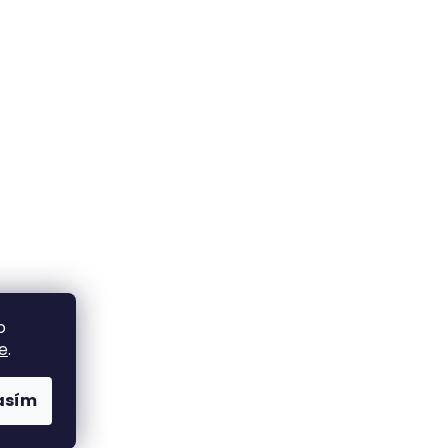
o
e
.
asím