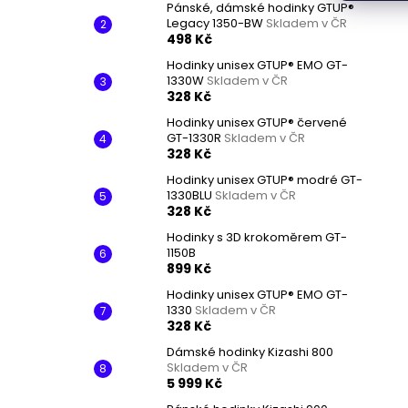
Pánské, dámské hodinky GTUP®
Legacy 1350-BW
Skladem v ČR
498 Kč
Hodinky unisex GTUP® EMO GT-
1330W
Skladem v ČR
328 Kč
Hodinky unisex GTUP® červené
GT-1330R
Skladem v ČR
328 Kč
Hodinky unisex GTUP® modré GT-
1330BLU
Skladem v ČR
328 Kč
Hodinky s 3D krokoměrem GT-
1150B
899 Kč
Hodinky unisex GTUP® EMO GT-
1330
Skladem v ČR
328 Kč
Dámské hodinky Kizashi 800
Skladem v ČR
5 999 Kč