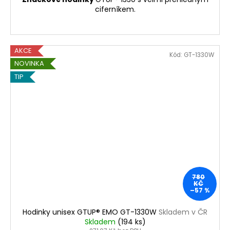
ciferníkem.
AKCE
Kód:
GT-1330W
NOVINKA
TIP
780
KČ
–57 %
Hodinky unisex GTUP® EMO GT-1330W
Skladem v ČR
Skladem
(194 ks)