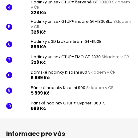
Hodinky unisex GTUP® červené GT-1330R
Skladem
v ČR
328 Kč
Hodinky unisex GTUP® modré GT-1330BLU
Skladem
v ČR
328 Kč
Hodinky s 3D krokoměrem GT-1150B
899 Kč
Hodinky unisex GTUP® EMO GT-1330
Skladem v ČR
328 Kč
Dámské hodinky Kizashi 800
Skladem v ČR
5 999 Kč
Pánské hodinky Kizashi 900
Skladem v ČR
5 999 Kč
Pánské hodinky GTUP® Cypher 1360-S
588 Kč
Z
á
Informace pro vás
p