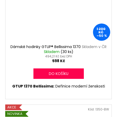
i
a
n
j
í
k
t
1 200
y
?
KČ
–50 %
G
Dámské hodinky GTUP® Bellissima 1370
Skladem v ČR
T
Skladem
(30 ks)
494,21 Kč bez DPH
U
HLEDAT
598 Kč
P
DO KOŠÍKU
®
D
GTUP 1370 Bellissima:
Definice moderní ženskosti
o
p
o
r
AKCE
Kód:
1350-BW
u
NOVINKA