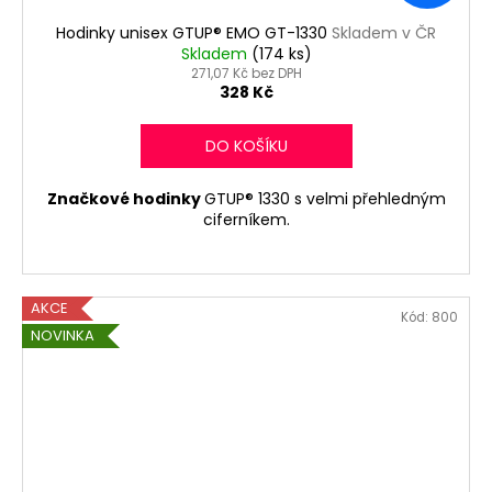
Hodinky unisex GTUP® EMO GT-1330
Skladem v ČR
Skladem
(174 ks)
271,07 Kč bez DPH
328 Kč
DO KOŠÍKU
Značkové hodinky
GTUP® 1330 s velmi přehledným
ciferníkem.
AKCE
Kód:
800
NOVINKA