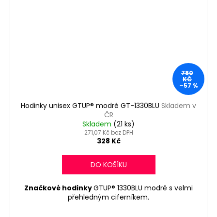
780
KČ
–57 %
Hodinky unisex GTUP® modré GT-1330BLU
Skladem v
ČR
Skladem
(21 ks)
271,07 Kč bez DPH
328 Kč
DO KOŠÍKU
Značkové hodinky
GTUP® 1330BLU modré s velmi
přehledným ciferníkem.