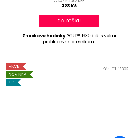
271,07 Kč bez DPH
328 Kč
DO KOŠÍKU
Značkové hodinky
GTUP® 1330 bílé s velmi
přehledným ciferníkem.
AKCE
Kód:
GT-1330R
NOVINKA
TIP