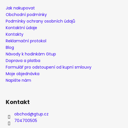
a
Jak nakupovat
t
Obchodní podmínky
í
Podmínky ochrany osobních údajů
Kontaktní údaje
Kontakty
Reklamační protokol
Blog
Návody k hodinkám Gtup
Doprava a platba
Formulář pro odstoupení od kupní smlouvy
Moje objednávka
Napište nám
Kontakt
obchod
@
gtup.cz
704700505