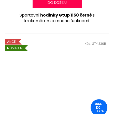
M
DO KOŠÍKU
A
Sportovní
hodinky Gtup 1150 černé
s
krokoměrem a mnoha funkcemi.
AKCE
Kód:
GT-1330B
NOVINKA
780
KČ
–57 %