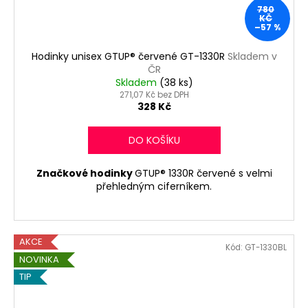
780
KČ
–57 %
Hodinky unisex GTUP® červené GT-1330R
Skladem v
ČR
Skladem
(38 ks)
271,07 Kč bez DPH
328 Kč
DO KOŠÍKU
Značkové hodinky
GTUP® 1330R červené s velmi
přehledným ciferníkem.
AKCE
Kód:
GT-1330BL
NOVINKA
TIP