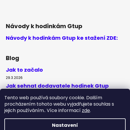
Návody k hodinkám Gtup
Návody k hodinkám Gtup ke stažení ZDE:
Blog
Jak to začalo
29.3.2026
Jak sehnat dodavatele hodinek Gtup
20.4.2019
Tento web používá soubory cookie. Dalším
procházením tohoto webu vyjadřujete souhlas s
jejich používáním.. Více informací
zde
.
Shoptet.cz
Nastavení