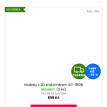
NOVINKA
Kód:
1150
Z
1 299
KČ
–30 %
ZDARMA
D
Hodinky s 3D krokoměrem GT-1150B
A
Skladem
(3 ks)
742,98 Kč bez DPH
R
899 Kč