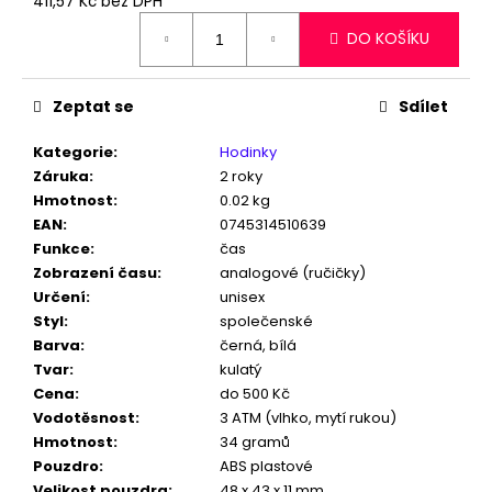
č
411,57 Kč bez DPH
Měrná
u
DO KOŠÍKU
cena:
j
e
m
Zeptat se
Sdílet
e
Kategorie
:
Hodinky
Záruka
:
2 roky
HODINKY
Hmotnost
:
0.02 kg
UNISEX
GTUP®
EAN
:
0745314510639
ČERVENÉ
Funkce
:
čas
GT-
Zobrazení času
:
analogové (ručičky)
1330R
Určení
:
unisex
SKLADEM
V
Styl
:
společenské
ČR
Barva
:
černá, bílá
328
Tvar
:
kulatý
Kč
Cena
:
do 500 Kč
Původně:
Vodotěsnost
:
3 ATM (vlhko, mytí rukou)
780
Kč
Hmotnost
:
34 gramů
Pouzdro
:
ABS plastové
Velikost pouzdra
:
48 x 43 x 11 mm