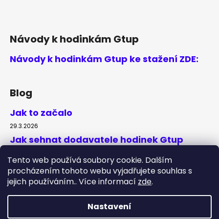
Návody k hodinkám Gtup
Návody k hodinkám Gtup ke stažení ZDE:
Blog
Jak to začalo
29.3.2026
Jak sehnat dodavatele hodinek Gtup
20.4.2019
Tento web používá soubory cookie. Dalším
procházením tohoto webu vyjadřujete souhlas s
jejich používáním.. Více informací
zde
.
Shoptet.cz
Nastavení