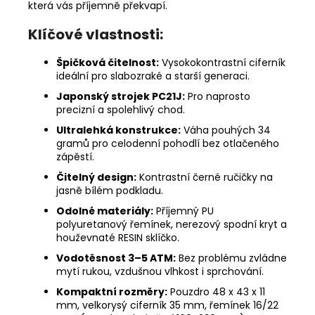
která vás příjemně překvapí.
Klíčové vlastnosti:
Špičková čitelnost:
Vysokokontrastní ciferník
ideální pro slabozraké a starší generaci.
Japonský strojek PC21J:
Pro naprosto
precizní a spolehlivý chod.
Ultralehká konstrukce:
Váha pouhých 34
gramů pro celodenní pohodlí bez otlačeného
zápěstí.
Čitelný design:
Kontrastní černé ručičky na
jasně bílém podkladu.
Odolné materiály:
Příjemný PU
polyuretanový řemínek, nerezový spodní kryt a
houževnaté RESIN sklíčko.
Vodotěsnost 3–5 ATM:
Bez problému zvládne
mytí rukou, vzdušnou vlhkost i sprchování.
Kompaktní rozměry:
Pouzdro 48 x 43 x 11
mm, velkorysý ciferník 35 mm, řemínek 16/22