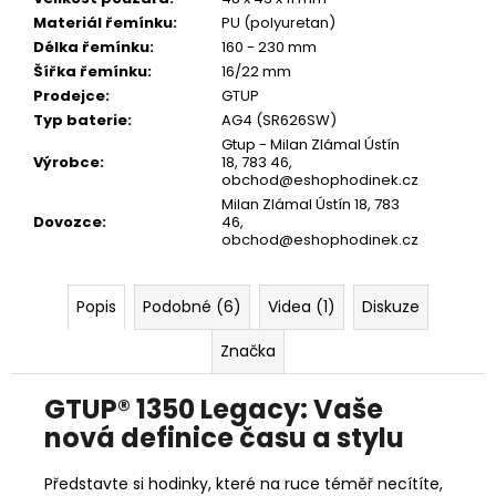
Materiál řemínku
:
PU (polyuretan)
Délka řemínku
:
160 - 230 mm
Šířka řemínku
:
16/22 mm
Prodejce
:
GTUP
Typ baterie
:
AG4 (SR626SW)
Gtup - Milan Zlámal Ústín
Výrobce
:
18, 783 46,
obchod@eshophodinek.cz
Milan Zlámal Ústín 18, 783
Dovozce
:
46,
obchod@eshophodinek.cz
Popis
Podobné (6)
Videa (1)
Diskuze
Značka
GTUP® 1350 Legacy: Vaše
nová definice času a stylu
Představte si hodinky, které na ruce téměř necítíte,