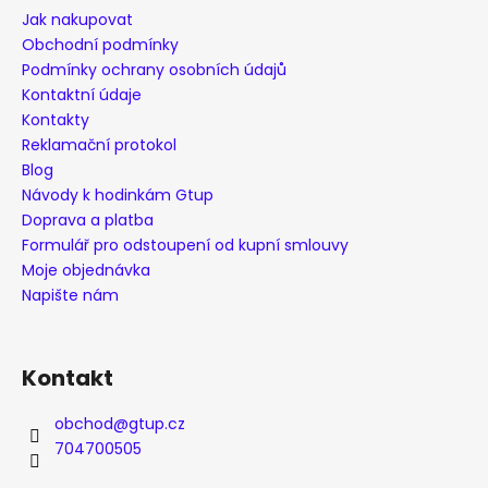
a
Jak nakupovat
t
Obchodní podmínky
í
Podmínky ochrany osobních údajů
Kontaktní údaje
Kontakty
Reklamační protokol
Blog
Návody k hodinkám Gtup
Doprava a platba
Formulář pro odstoupení od kupní smlouvy
Moje objednávka
Napište nám
Kontakt
obchod
@
gtup.cz
704700505