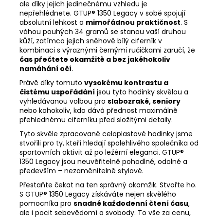
ale díky jejich jedinečnému vzhledu je
nepřehlédnete. GTUP® 1350 Legacy v sobě spojují
absolutní lehkost a
mimořádnou praktičnost
. S
váhou pouhých 34 gramů se stanou vaší druhou
kůží, zatímco jejich sněhově bílý ciferník v
kombinaci s výraznými černými ručičkami zaručí, že
čas přečtete okamžitě a bez jakéhokoliv
namáhání očí
.
Právě díky tomuto
vysokému kontrastu a
čistému uspořádání
jsou tyto hodinky skvělou a
vyhledávanou volbou pro
slabozraké, seniory
nebo kohokoliv, kdo dává přednost maximálně
přehlednému ciferníku před složitými detaily.
Tyto skvěle zpracované celoplastové hodinky jsme
stvořili pro ty, kteří hledají spolehlivého společníka od
sportovních aktivit až po ležérní eleganci. GTUP®
1350 Legacy jsou neuvěřitelně pohodlné, odolné a
především – nezaměnitelně stylové.
Přestaňte čekat na ten správný okamžik. Stvořte ho.
S GTUP® 1350 Legacy získáváte nejen skvělého
pomocníka pro
snadné každodenní čtení času
,
ale i pocit sebevědomí a svobody. To vše za cenu,