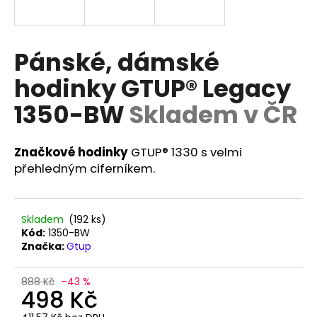
a
j
í
Pánské, dámské
t
hodinky GTUP® Legacy
?
1350-BW
Skladem v ČR
Značkové hodinky
GTUP® 1330 s velmi
HLEDAT
přehledným ciferníkem.
Skladem
(192 ks)
D
Kód:
1350-BW
o
Značka:
Gtup
p
o
888 Kč
–43 %
r
498 Kč
u