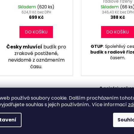
radiově řízený
k
R
Skladem
(620 ks)
Skladem
(66 ks
t
624,11 Kč bez DPH
346,43 Kč bez DPH
699 Kč
388 Kč
M
ů
A
DO KOŠÍKU
DO KOŠÍKU
Česky mluvící
budík pro
GTUP
: Spolehlivý ce
budík s radiově ří
zrakově postižené,
časem.
nevidomé z oznámením
času.
2
položek celke
O
v
web používá soubory cookie. Dalším procházením tohot
Proč si vybrat digitální budík?
l
yjadřujete souhlas s jejich používáním.. Více informací
zd
á
d
tavení
Souhl
Digitální budíky zobrazují čas na LCD nebo LED displeji, což zajiš
a
času často nabízejí i další praktické funkce, které vám usnadní v
c
ty, kteří preferují přehlednost a moderní technologie.