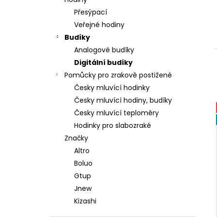
DÁMSKÉ HODINKY GTUP® BELLISSIMA
l
1370
SKLADEM V ČR
Přesýpací
598 Kč
Veřejné hodiny
Původně:
1 200 Kč
Budíky
Analogové budíky
Digitální budíky
Pomůcky pro zrakově postižené
Česky mluvící hodinky
Česky mluvící hodiny, budíky
Česky mluvící teploměry
Hodinky pro slabozraké
Značky
Altro
Boluo
Gtup
Jnew
Kizashi