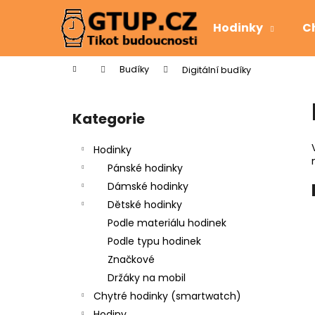
K
Přejít
na
o
Hodinky
C
obsah
Zpět
Zpět
š
do
do
í
Domů
Budíky
Digitální budíky
k
obchodu
obchodu
P
o
Kategorie
Přeskočit
s
kategorie
t
Hodinky
r
Pánské hodinky
a
Dámské hodinky
n
Dětské hodinky
n
Podle materiálu hodinek
í
Podle typu hodinek
p
Značkové
a
Držáky na mobil
n
Chytré hodinky (smartwatch)
e
Hodiny