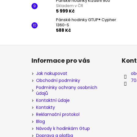
Pánské hodinky Kizashi 900
Skladem v ČR
5 999 Kč
Pánské hodinky GTUP® Cypher
1360-S
588 Kč
Z
á
Informace pro vás
Kont
p
a
Jak nakupovat
ob
t
Obchodní podmínky
70
í
Podmínky ochrany osobních
údajů
Kontaktní údaje
Kontakty
Reklamační protokol
Blog
Návody k hodinkám Gtup
Doprava a platba