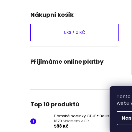
Nákupní košík
0
KS /
0 KČ
Přijímáme online platby
Tento 
webu v
Top 10 produktů
Dámské hodinky GTUP® Bellissima
Nas
1370
Skladem v ČR
598 Kč