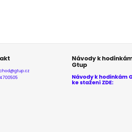
akt
Návody k hodinká
Gtup
chod
@
gtup.cz
Návody k hodinkám 
4700505
ke stažení ZDE: