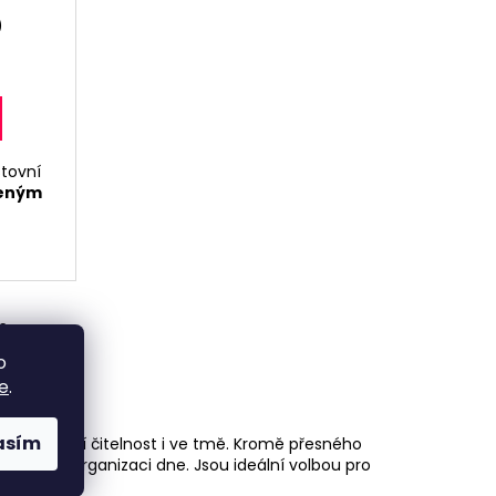
)
stovní
zeným
m
o
e
.
asím
ťuje perfektní čitelnost i ve tmě. Kromě přesného
stávání a organizaci dne. Jsou ideální volbou pro