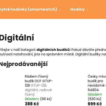
hytré hodinky (smartwatch)
Hodiny
Bud
Co potřebujete najít?
Digitální
HLEDAT
Vítejte v naší kategorii
digitálních budíků
! Pokud dáváte před
nutnosti natahování, jste na správném místě. Digitální budíky na
Nejprodávanější
Doporučujeme
Rádiem řízený
Česky mluv
budík DCF GTUP-
budík pro
128
GTUP-128,
nevidomé 
digitální, radiově
64804
řízený
Skladem
Skladem
(66 ks)
(620 ks)
388 Kč
699 Kč