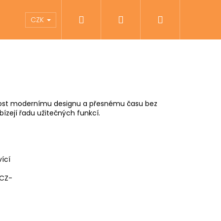
Hledat
Přihlášení
Nákupní
íky
Pomůcky pro zrakově postižené
Zna
CZK
košík
nost modernímu designu a přesnému času bez
bízejí řadu užitečných funkcí.
ící
CZ-
Následující