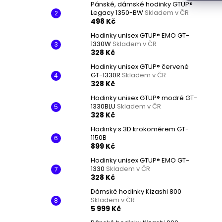
Pánské, dámské hodinky GTUP®
Legacy 1350-BW
Skladem v ČR
498 Kč
Hodinky unisex GTUP® EMO GT-
1330W
Skladem v ČR
328 Kč
Hodinky unisex GTUP® červené
GT-1330R
Skladem v ČR
328 Kč
Hodinky unisex GTUP® modré GT-
1330BLU
Skladem v ČR
328 Kč
Hodinky s 3D krokoměrem GT-
1150B
899 Kč
Hodinky unisex GTUP® EMO GT-
1330
Skladem v ČR
328 Kč
Dámské hodinky Kizashi 800
Skladem v ČR
5 999 Kč