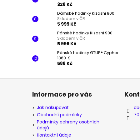
328 Kč
Dámské hodinky Kizashi 800
Skladem v ČR
5 999 Kč
Pánské hodinky Kizashi 900
Skladem v ČR
5 999 Kč
Pánské hodinky GTUP® Cypher
1360-S
588 Kč
Z
á
Informace pro vás
Kont
p
a
Jak nakupovat
ob
t
Obchodní podmínky
70
í
Podmínky ochrany osobních
údajů
Kontaktní údaje