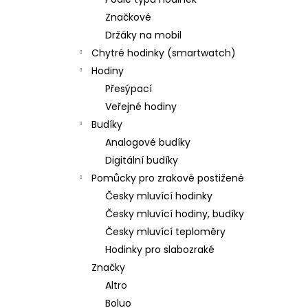
DÁMSKÉ HODINKY GTUP® BELLISSIMA
l
1370
SKLADEM V ČR
Značkové
598 Kč
Držáky na mobil
Původně:
1 200 Kč
Chytré hodinky (smartwatch)
Hodiny
Přesýpací
Veřejné hodiny
Budíky
Analogové budíky
Digitální budíky
Pomůcky pro zrakově postižené
Česky mluvící hodinky
Česky mluvící hodiny, budíky
Česky mluvící teploměry
Hodinky pro slabozraké
Značky
Altro
Boluo