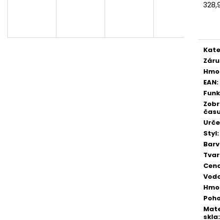
PÁNSKÉ, DÁMSKÉ HODINKY GTUP®
HODINKY UNISE
328,
LEGACY 1350-BW
SKLADEM V ČR
SKLADEM V ČR
Měr
cena
498 Kč
328 Kč
Původně:
888 Kč
Původně:
780 K
Kate
Záru
Hmo
EAN
:
Fun
Zobr
čas
Urče
Styl
:
Bar
Tvar
Cen
Vodo
Hmo
Poh
Mate
skla
: