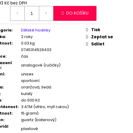
X GTUP® EMO GT-1330W
93 Kč bez DPH
ná
DO KOŠÍKU
:
č
Tisk
gorie
:
Dětské hodinky
ka
:
2 roky
Zeptat se
tnost
:
0.03 kg
Sdílet
0745314529433
kce
:
čas
azení
analogové (ručičky)
u
:
ní
:
unisex
sportovní
va
:
oranžová, šedá
:
kulatý
a
:
do 500 Kč
těsnost
:
3 ATM (vlhko, mytí rukou)
tnost
:
15 gramů
on
:
guartz (bateriový)
riál
plastové