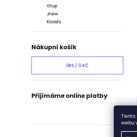
Gtup
Jnew
Kizashi
Nákupní košík
0
KS /
0 KČ
Přijímáme online platby
Tento 
webu v