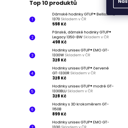
Nas
Top 10 produktů
Dámské hodinky GTUP® Bellissima
1370
Skladem v ČR
598 Kč
Pánské, dámské hodinky GTUP®
Legacy 1350-BW
Skladem v ČR
498 Kč
Hodinky unisex GTUP® EMO GT-
1330W
Skladem v ČR
328 Kč
Hodinky unisex GTUP® červené
GT-1330R
Skladem v ČR
328 Kč
Hodinky unisex GTUP® modré GT-
1330BLU
Skladem v ČR
328 Kč
Hodinky s 3D krokoměrem GT-
1150B
899 Kč
Hodinky unisex GTUP® EMO GT-
1330
Skladem v ČR