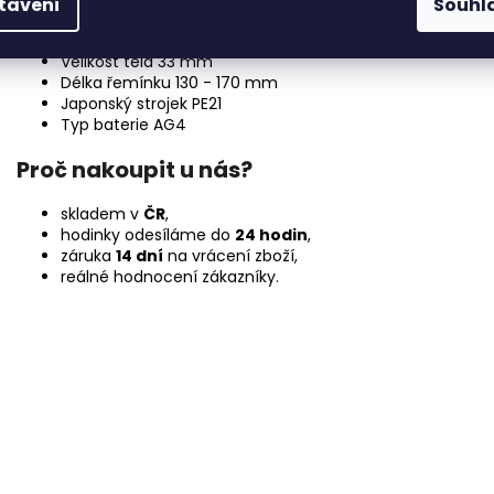
tavení
Souhl
Technické parametry:
Velikost těla 33 mm
Délka řemínku 130 - 170 mm
Japonský strojek PE21
Typ baterie AG4
Proč nakoupit u nás?
skladem v
ČR
,
hodinky odesíláme do
24 hodin
,
záruka
14 dní
na vrácení zboží,
reálné hodnocení zákazníky.