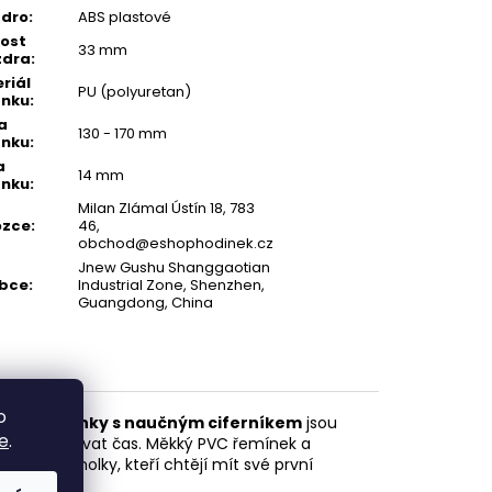
zdro
:
ABS plastové
kost
33 mm
zdra
:
riál
PU (polyuretan)
ínku
:
a
130 - 170 mm
ínku
:
a
14 mm
ínku
:
Milan Zlámal Ústín 18, 783
ozce
:
46,
obchod@eshophodinek.cz
Jnew Gushu Shanggaotian
obce
:
Industrial Zone, Shenzhen,
Guangdong, China
o
ogové
hodinky s naučným ciferníkem
jsou
e
.
čit se poznávat čas. Měkký PVC řemínek a
pro kluky i holky, kteří chtějí mít své první