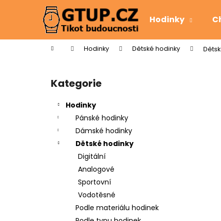
K
Přejít
na
o
Hodinky
C
obsah
Zpět
Zpět
š
do
do
í
Domů
Hodinky
Dětské hodinky
Dětsk
k
obchodu
obchodu
P
o
Kategorie
Přeskočit
s
kategorie
t
Hodinky
r
Pánské hodinky
a
Dámské hodinky
n
Dětské hodinky
n
Digitální
í
Analogové
p
Sportovní
a
Vodotěsné
n
Podle materiálu hodinek
e
Podle typu hodinek