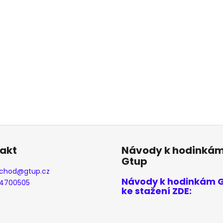
akt
Návody k hodinká
Gtup
chod
@
gtup.cz
Návody k hodinkám 
4700505
ke stažení ZDE: