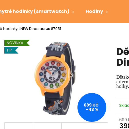
hytré hodinky (smartwatch)
Hodiny
Bud
é hodinky JNEW Dinosaurus 87051
Co potřebujete najít?
NOVINKA
Dě
TIP
HLEDAT
Di
Děts
Doporučujeme
cifer
holky.
699 KČ
Skl
–43 %
699 
39