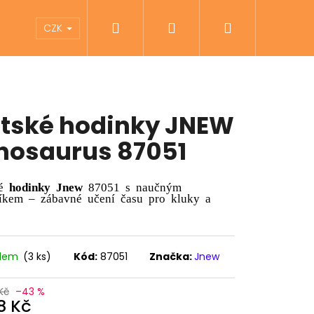
Hledat
Přihlášení
Nákupní
íky
Pomůcky pro zrakově postižené
Zna
CZK
košík
tské hodinky JNEW
nosaurus 87051
ké
hodinky Jnew
87051 s naučným
níkem – zábavné učení času pro kluky a
adem
(3 ks)
Kód:
87051
Značka:
Jnew
Následující
Kč
–43 %
8 Kč