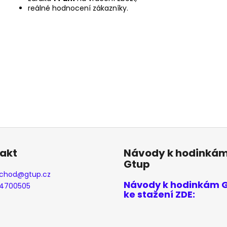
reálné hodnocení zákazníky.
akt
Návody k hodinká
Gtup
chod
@
gtup.cz
Návody k hodinkám 
4700505
ke stažení ZDE: