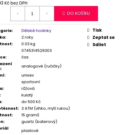
X GTUP® EMO GT-1330W
93 Kč bez DPH
ná
DO KOŠÍKU
:
č
Tisk
gorie
:
Dětské hodinky
ka
:
2 roky
Zeptat se
tnost
:
0.03 kg
Sdílet
0745314529303
kce
:
čas
azení
analogové (ručičky)
u
:
ní
:
unisex
sportovní
va
:
růžová
:
kulatý
a
:
do 500 Kč
těsnost
:
3 ATM (vlhko, mytí rukou)
tnost
:
15 gramů
on
:
guartz (bateriový)
riál
plastové