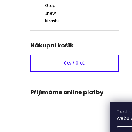
Gtup
Jnew
Kizashi
Nákupní košík
0
KS /
0 KČ
Přijímáme online platby
Tento 
webu v