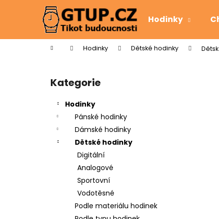
K
Přejít
na
o
Hodinky
C
obsah
Zpět
Zpět
š
do
do
í
Domů
Hodinky
Dětské hodinky
Dětsk
k
obchodu
obchodu
P
o
Kategorie
Přeskočit
s
kategorie
t
Hodinky
r
Pánské hodinky
a
Dámské hodinky
n
Dětské hodinky
n
Digitální
í
Analogové
p
Sportovní
a
Vodotěsné
n
Podle materiálu hodinek
e
Podle typu hodinek