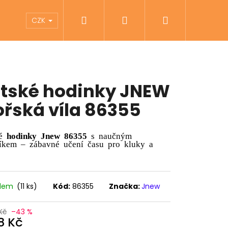
Hledat
Přihlášení
Nákupní
íky
Pomůcky pro zrakově postižené
Zna
CZK
košík
tské hodinky JNEW
řská víla 86355
ké
hodinky Jnew
86355
s naučným
níkem – zábavné učení času pro kluky a
adem
(11 ks)
Kód:
86355
Značka:
Jnew
Následující
Kč
–43 %
8 Kč