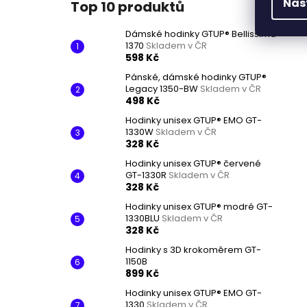
Nas
Top 10 produktů
Dámské hodinky GTUP® Bellissima
1370
Skladem v ČR
598 Kč
Pánské, dámské hodinky GTUP®
Legacy 1350-BW
Skladem v ČR
498 Kč
Hodinky unisex GTUP® EMO GT-
1330W
Skladem v ČR
328 Kč
Hodinky unisex GTUP® červené
GT-1330R
Skladem v ČR
328 Kč
Hodinky unisex GTUP® modré GT-
1330BLU
Skladem v ČR
328 Kč
Hodinky s 3D krokoměrem GT-
1150B
899 Kč
Hodinky unisex GTUP® EMO GT-
1330
Skladem v ČR