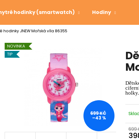
hytré hodinky (smartwatch)
Hodiny
Bud
é hodinky JNEW Mořská víla 86355
Co potřebujete najít?
NOVINKA
Dě
TIP
HLEDAT
Mo
Děts
Doporučujeme
cifer
holky.
699 KČ
Skl
–43 %
699 
39