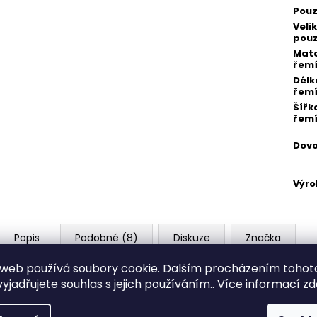
Pou
Veli
pou
Mate
řem
Délk
řem
Šířk
řem
Dov
Výr
Popis
Podobné (8)
Diskuze
Značka
web používá soubory cookie. Dalším procházením tohot
Udělejte z učení času zábavné dobrodružství s našimi dětský
yjadřujete souhlas s jejich používáním.. Více informací
zd
hodinky jsou speciálně navrženy tak, aby dětem usnadnily pr
ciferníku a barevným ručičkám bude učení hračkou.