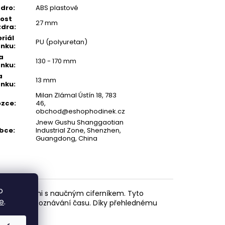
zdro
:
ABS plastové
kost
27 mm
zdra
:
riál
PU (polyuretan)
ínku
:
a
130 - 170 mm
ínku
:
a
13 mm
ínku
:
Milan Zlámal Ústín 18, 783
ozce
:
46,
obchod@eshophodinek.cz
Jnew Gushu Shanggaotian
obce
:
Industrial Zone, Shenzhen,
Guangdong, China
o
mi hodinkami s naučným ciferníkem. Tyto
e
.
vní kroky v poznávání času. Díky přehlednému