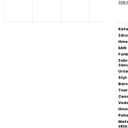
PÁNSKÉ, DÁMSKÉ HODINKY GTUP®
HODINKY UNISE
328,
LEGACY 1350-BW
SKLADEM V ČR
SKLADEM V ČR
Měr
cena
498 Kč
328 Kč
Původně:
888 Kč
Původně:
780 K
Kate
Záru
Hmo
EAN
:
Fun
Zobr
čas
Urče
Styl
:
Bar
Tvar
Cen
Vodo
Hmo
Poh
Mate
skla
: