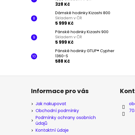
328 Kč
Dámské hodinky Kizashi 800
Skladem v ČR
5 999 Kč
Pánské hodinky Kizashi 900
Skladem v ČR
5 999 Kč
Pánské hodinky GTUP® Cypher
1360-S
588 Kč
Z
á
Informace pro vás
Kont
p
a
Jak nakupovat
ob
t
Obchodní podmínky
70
í
Podmínky ochrany osobních
údajů
Kontaktní údaje