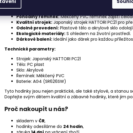
tavení
Souhl
Klíčové vlastnosti:
Naučný ciferník:
Intuitivní design pro snadné pochope
Pohodlný řemínek:
Měkčený PVC řemínek zajistí celod
Kvalitní strojek:
Japonský strojek HATTORI PC21 pro př
Odolné provedení:
Plastové tělo a akrylové sklo odola
Ekologické materiály:
S ohledem na životní prostředí.
Dárkové balení:
Ideální jako dárek pro každou příležitos
Technické parametry:
Strojek: Japonský HATTORI PC21
Tělo: PC plast
Sklo: Akrylové
Řemínek: Měkčený PVC
Baterie: AG4 (SR626SW)
Tyto hodinky jsou nejen praktické, ale také stylové, a stano
Dopřejte svým dětem kvalitní a zábavné hodinky, které jim po
Proč nakoupit u nás?
skladem v
ČR
,
hodinky odesíláme do
24 hodin
,
záruka
14 dní
na vrácení zboží,