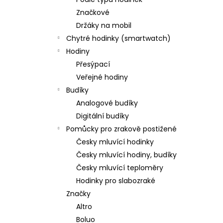
DÁMSKÉ HODINKY GTUP® BELLISSIMA
l
1370
SKLADEM V ČR
Značkové
598 Kč
Držáky na mobil
Původně:
1 200 Kč
Chytré hodinky (smartwatch)
Hodiny
Přesýpací
Veřejné hodiny
Budíky
Analogové budíky
Digitální budíky
Pomůcky pro zrakově postižené
Česky mluvící hodinky
Česky mluvící hodiny, budíky
Česky mluvící teploměry
Hodinky pro slabozraké
Značky
Altro
Boluo