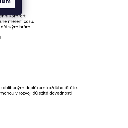
asím
ní času.
enní komfort.
esné měření času.
jí dětským hrám.
t.
u se oblíbeným doplňkem každého dítěte.
mohou v rozvoji důležité dovednosti.