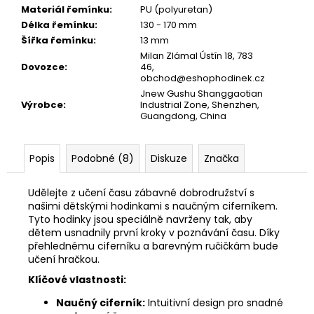
Materiál řemínku
:
PU (polyuretan)
Délka řemínku
:
130 - 170 mm
Šířka řemínku
:
13 mm
Milan Zlámal Ústín 18, 783
Dovozce
:
46,
obchod@eshophodinek.cz
Jnew Gushu Shanggaotian
Výrobce
:
Industrial Zone, Shenzhen,
Guangdong, China
Popis
Podobné (8)
Diskuze
Značka
Udělejte z učení času zábavné dobrodružství s
našimi dětskými hodinkami s naučným ciferníkem.
Tyto hodinky jsou speciálně navrženy tak, aby
dětem usnadnily první kroky v poznávání času. Díky
přehlednému ciferníku a barevným ručičkám bude
učení hračkou.
Klíčové vlastnosti:
Naučný ciferník:
Intuitivní design pro snadné