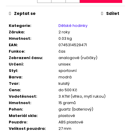
č
u
j
Zeptat se
Sdílet
e
m
Kategorie
:
Dětské hodinky
e
Záruka
:
2 roky
Hmotnost
:
0.03 kg
EAN
:
0745314529471
DÁMSKÉ
Funkce
:
čas
HODINKY
Zobrazení času
:
analogové (ručičky)
GTUP®
Určení
:
unisex
BELLISSIMA
1370
Styl
:
sportovní
SKLADEM
Barva
:
modrá
V
Tvar
:
kulatý
ČR
Cena
:
do 500 Kč
598
Vodotěsnost
:
3 ATM (vlhko, mytí rukou)
Kč
Původně:
Hmotnost
:
15 gramů
1
Pohon
:
guartz (bateriový)
200
Materiál skla
:
plastové
Kč
Pouzdro
:
ABS plastové
Velikost pouzdra
:
27 mm