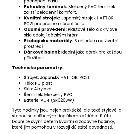
pochopení času.
Pohodlný řemínek:
Měkčený PVC řemínek
zajistí celodenní komfort.
Kvalitní strojek:
Japonský strojek HATTORI
PC21 pro přesné měření času.
Odolné provedení:
Plastové tělo a akrylové
sklo odolají dětským hrám.
Ekologické materiály:
S ohledem na životní
prostředí.
Dárkové balení:
Ideální jako dárek pro každou
příležitost.
Technické parametry:
Strojek: Japonský HATTORI PC21
Tělo: PC plast
Sklo: Akrylové
Řemínek: Měkčený PVC
Baterie: AG4 (SR626SW)
Tyto hodinky jsou nejen praktické, ale také stylové, a
stanou se oblíbeným doplňkem každého dítěte.
Dopřejte svým dětem kvalitní a zábavné hodinky,
které jim pomohou v rozvoji důležité dovednosti.