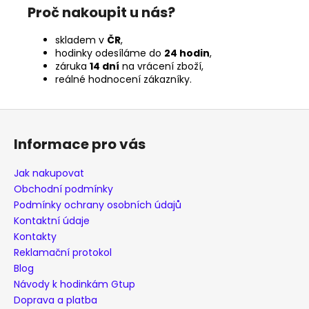
Proč nakoupit u nás?
skladem v
ČR
,
hodinky odesíláme do
24 hodin
,
záruka
14 dní
na vrácení zboží,
reálné hodnocení zákazníky.
Z
á
Informace pro vás
p
a
Jak nakupovat
t
Obchodní podmínky
í
Podmínky ochrany osobních údajů
Kontaktní údaje
Kontakty
Reklamační protokol
Blog
Návody k hodinkám Gtup
Doprava a platba