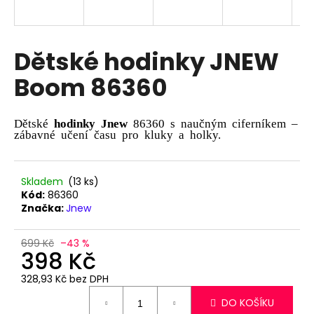
a
j
í
Dětské hodinky JNEW
t
Boom 86360
?
Dětské
hodinky Jnew
86360 s naučným ciferníkem –
zábavné učení času pro kluky a holky.
HLEDAT
Skladem
(13 ks)
Kód:
86360
Značka:
Jnew
D
o
699 Kč
–43 %
p
398 Kč
o
328,93 Kč bez DPH
r
Měrná
u
DO KOŠÍKU
cena: