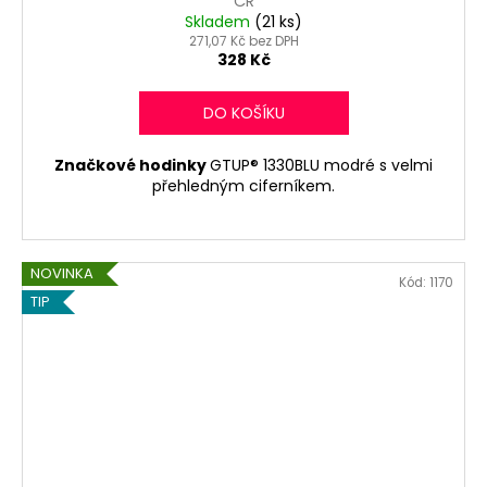
ČR
Skladem
(21 ks)
271,07 Kč bez DPH
328 Kč
DO KOŠÍKU
Značkové hodinky
GTUP® 1330BLU modré s velmi
přehledným ciferníkem.
NOVINKA
Kód:
1170
TIP