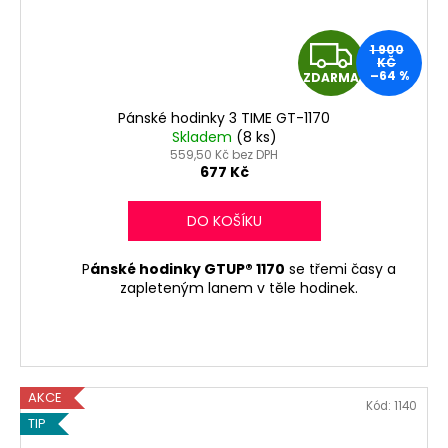
Z
1 900
KČ
–64 %
ZDARMA
D
Pánské hodinky 3 TIME GT-1170
A
Skladem
(8 ks)
559,50 Kč bez DPH
R
677 Kč
M
DO KOŠÍKU
A
P
ánské hodinky GTUP® 1170
se třemi časy a
zapleteným lanem v těle hodinek.
AKCE
Kód:
1140
TIP