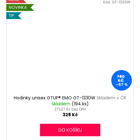
Kód:
GT-1330W
NOVINKA
TIP
780
KČ
–57 %
Hodinky unisex GTUP® EMO GT-1330W
Skladem v ČR
Skladem
(194 ks)
271,07 Kč bez DPH
328 Kč
DO KOŠÍKU