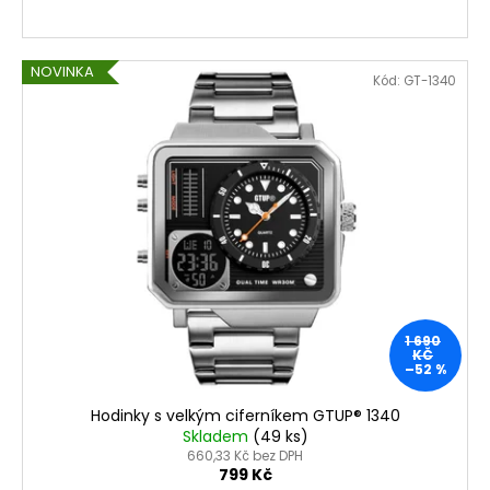
NOVINKA
Kód:
GT-1340
1 690
KČ
–52 %
Hodinky s velkým ciferníkem GTUP® 1340
Skladem
(49 ks)
660,33 Kč bez DPH
799 Kč