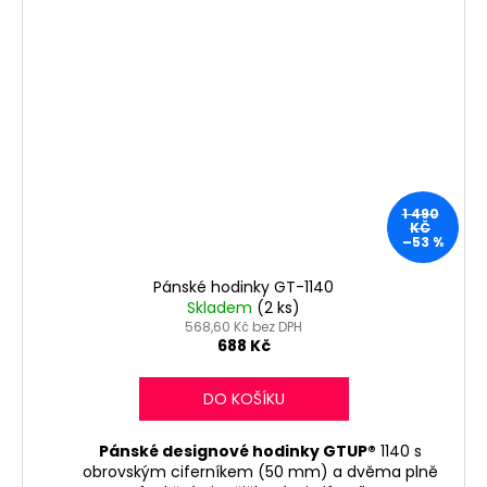
1 490
KČ
–53 %
Pánské hodinky GT-1140
Skladem
(2 ks)
568,60 Kč bez DPH
688 Kč
DO KOŠÍKU
Pánské designové hodinky GTUP®
1140 s
obrovským ciferníkem (50 mm) a dvěma plně