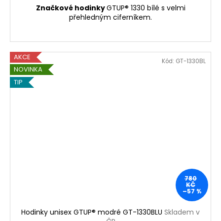
Značkové hodinky
GTUP® 1330 bílé s velmi
přehledným ciferníkem.
AKCE
Kód:
GT-1330BL
NOVINKA
TIP
780
KČ
–57 %
Hodinky unisex GTUP® modré GT-1330BLU
Skladem v