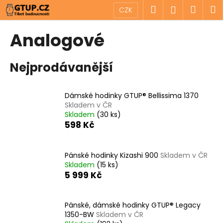
K
Přejít
Hledat
Náku
M
Přihlášen
CZK
na
o
obsah
Zpět
Zpět
košík
š
Analogové
í
C
k
Nejprodávanější
o
p
o
Dámské hodinky GTUP® Bellissima 1370
t
Skladem v ČR
Skladem
(30 ks)
ř
598 Kč
e
b
u
Pánské hodinky Kizashi 900
Skladem v ČR
Skladem
(15 ks)
j
5 999 Kč
e
t
Pánské, dámské hodinky GTUP® Legacy
e
1350-BW
Skladem v ČR
n