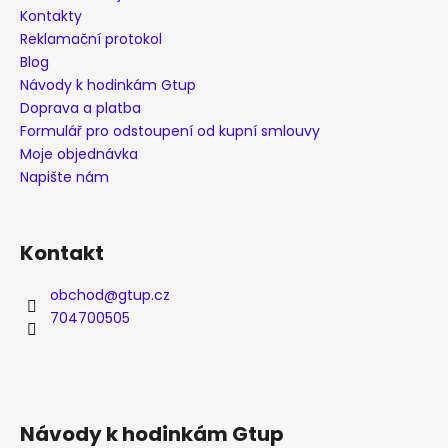
y
Kontakty
v
Reklamační protokol
ý
Blog
p
Návody k hodinkám Gtup
i
Doprava a platba
s
Formulář pro odstoupení od kupní smlouvy
u
Moje objednávka
Napište nám
Kontakt
obchod
@
gtup.cz
704700505
Návody k hodinkám Gtup