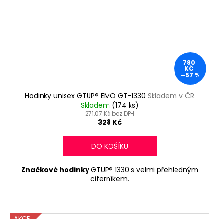
780
KČ
–57 %
Hodinky unisex GTUP® EMO GT-1330
Skladem v ČR
Skladem
(174 ks)
271,07 Kč bez DPH
328 Kč
DO KOŠÍKU
Značkové hodinky
GTUP® 1330 s velmi přehledným
ciferníkem.
AKCE