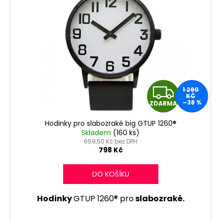
Z
1 290
KČ
–38 %
ZDARMA
D
Hodinky pro slabozraké big GTUP 1260®
A
Skladem
(160 ks)
659,50 Kč bez DPH
R
798 Kč
M
DO KOŠÍKU
A
Hodinky
GTUP 1260® pro
slabozraké.