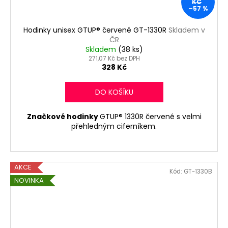
KČ
–57 %
Hodinky unisex GTUP® červené GT-1330R
Skladem v
ČR
Skladem
(38 ks)
271,07 Kč bez DPH
328 Kč
DO KOŠÍKU
Značkové hodinky
GTUP® 1330R červené s velmi
přehledným ciferníkem.
AKCE
Kód:
GT-1330B
NOVINKA