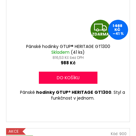
Z
1 688
KČ
–41 %
ZDARMA
D
Pánské hodinky GTUP® HERITAGE GT1300
A
Skladem
(41 ks)
816,53 Kč bez DPH
R
988 Kč
M
DO KOŠÍKU
A
Pánské
hodinky GTUP® HERITAGE
GT1300
. Styl a
funkčnost v jednom.
AKCE
Kód:
900