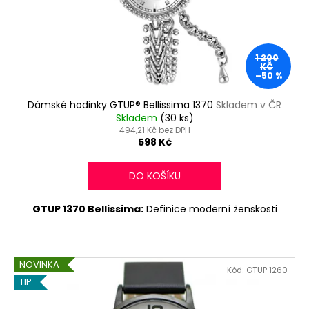
č
o
u
d
j
e
u
1 200
m
k
KČ
e
–50 %
t
ů
Dámské hodinky GTUP® Bellissima 1370
Skladem v ČR
HODINKY
Skladem
(30 ks)
UNISEX
494,21 Kč bez DPH
GTUP®
598 Kč
EMO
GT-
DO KOŠÍKU
1330
SKLADEM
V
GTUP 1370 Bellissima:
Definice moderní ženskosti
ČR
328
Kč
Původně:
NOVINKA
780
Kód:
GTUP 1260
Kč
TIP