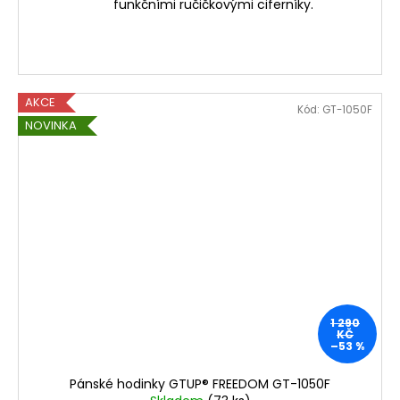
funkčními ručičkovými ciferníky.
AKCE
Kód:
GT-1050F
NOVINKA
1 290
KČ
–53 %
Pánské hodinky GTUP® FREEDOM GT-1050F