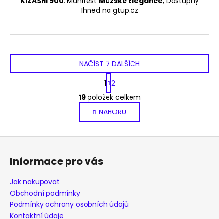
KIZASHI 900
: Manifest
Mužské Elegance
, Dostupný
Ihned na gtup.cz
NAČÍST 7 DALŠÍCH
S
1
2
t
O
r
19
položek celkem
v
á
NAHORU
l
n
k
á
o
d
Z
v
a
á
á
c
Informace pro vás
n
p
í
í
p
a
Jak nakupovat
r
t
Obchodní podmínky
v
í
Podmínky ochrany osobních údajů
k
Kontaktní údaje