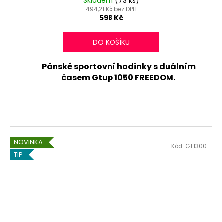
Skladem
(73 ks)
494,21 Kč bez DPH
598 Kč
DO KOŠÍKU
Pánské sportovní hodinky s duálním
časem Gtup 1050 FREEDOM.
NOVINKA
Kód:
GT1300
TIP