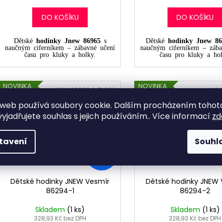
DO KOŠÍKU
DO KOŠÍKU
Dětské
hodinky Jnew
86965
s
Dětské
hodinky Jnew
86
naučným ciferníkem – zábavné učení
naučným ciferníkem – zába
času pro kluky a holky.
času pro kluky a hol
NOVINKA
NOVINKA
Kód:
86294-1-BLACK
Kód
TIP
TIP
web používá soubory cookie. Dalším procházením tohot
yjadřujete souhlas s jejich používáním.. Více informací
zd
tavení
Souhl
699
KČ
–43 %
Dětské hodinky JNEW Vesmír
Dětské hodinky JNEW 
86294-1
86294-2
Skladem
(1 ks)
Skladem
(1 ks)
328,93 Kč bez DPH
328,93 Kč bez DPH