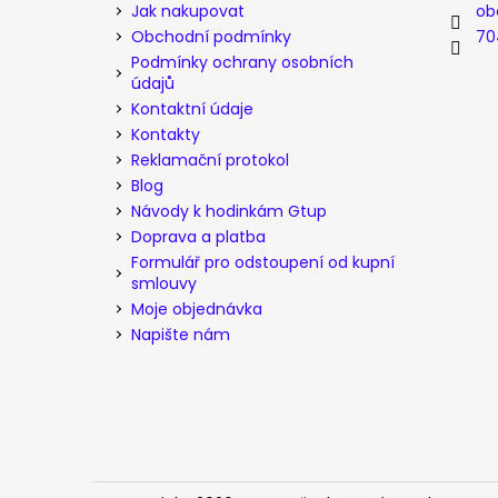
a
Jak nakupovat
ob
t
Obchodní podmínky
70
í
Podmínky ochrany osobních
údajů
Kontaktní údaje
Kontakty
Reklamační protokol
Blog
Návody k hodinkám Gtup
Doprava a platba
Formulář pro odstoupení od kupní
smlouvy
Moje objednávka
Napište nám