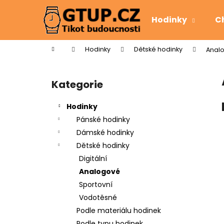
K
Přejít
na
o
Hodinky
C
obsah
Zpět
Zpět
š
do
do
í
Domů
Hodinky
Dětské hodinky
Anal
k
obchodu
obchodu
P
o
Kategorie
Přeskočit
s
kategorie
t
Hodinky
r
Pánské hodinky
a
Dámské hodinky
n
Dětské hodinky
n
Digitální
í
Analogové
p
Sportovní
a
Vodotěsné
n
Podle materiálu hodinek
e
Podle typu hodinek