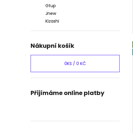
Gtup
Jnew
Kizashi
Nákupní košík
0
KS /
0 KČ
Přijímáme online platby