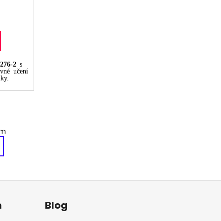
276-2
s
vné učení
ky.
em
m
Blog