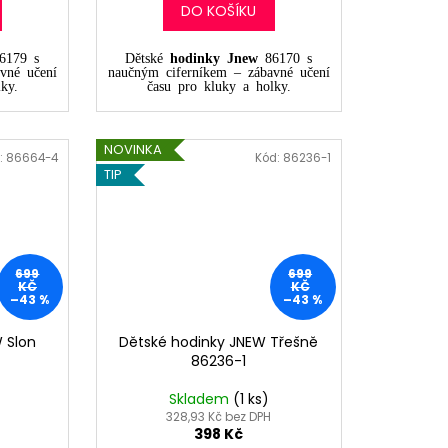
DO KOŠÍKU
6179 s
Dětské
hodinky Jnew
86170 s
vné učení
naučným ciferníkem – zábavné učení
ky.
času pro kluky a holky.
NOVINKA
:
86664-4
Kód:
86236-1
TIP
699
699
KČ
KČ
–43 %
–43 %
 Slon
Dětské hodinky JNEW Třešně
86236-1
Skladem
(1 ks)
328,93 Kč bez DPH
398 Kč