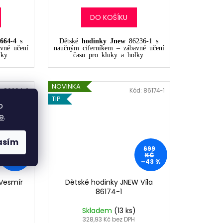
DO KOŠÍKU
664-4
s
Dětské
hodinky Jnew
86236-1 s
vné učení
naučným ciferníkem – zábavné učení
ky.
času pro kluky a holky.
NOVINKA
:
86294-2
Kód:
86174-1
TIP
o
e
.
asím
699
699
KČ
KČ
–43 %
–43 %
Vesmír
Dětské hodinky JNEW Víla
86174-1
Skladem
(13 ks)
328,93 Kč bez DPH