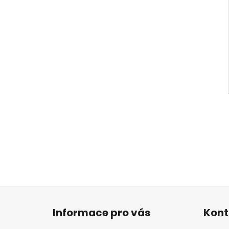
Z
á
Informace pro vás
Kont
p