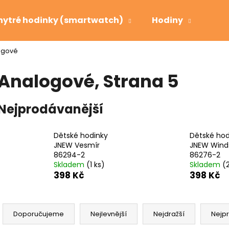
hytré hodinky (smartwatch)
Hodiny
Bud
ogové
Co potřebujete najít?
Analogové
, Strana 5
HLEDAT
Nejprodávanější
Dětské hodinky
Dětské hod
Doporučujeme
JNEW Vesmír
JNEW Wind
86294-2
86276-2
Skladem
(1 ks)
Skladem
(
398 Kč
398 Kč
Ř
a
Doporučujeme
Nejlevnější
Nejdražší
Nejp
z