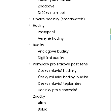
DÁMSKÉ HODINKY GTUP® BELLISSIMA
l
1370
SKLADEM V ČR
Značkové
598 Kč
Držáky na mobil
Původně:
1 200 Kč
Chytré hodinky (smartwatch)
Hodiny
Přesýpací
Veřejné hodiny
Budíky
Analogové budíky
Digitální budíky
Pomůcky pro zrakově postižené
Česky mluvící hodinky
Česky mluvící hodiny, budíky
Česky mluvící teploměry
Hodinky pro slabozraké
Značky
Altro
Boluo