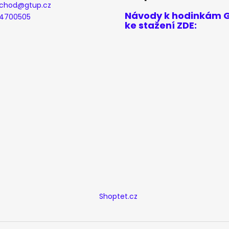
p
chod
@
gtup.cz
r
Návody k hodinkám 
4700505
v
ke stažení ZDE:
k
y
v
ý
p
i
s
u
Shoptet.cz