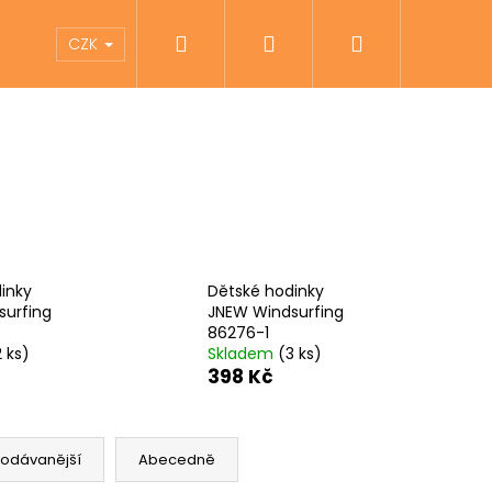
Hledat
Přihlášení
Nákupní
íky
Pomůcky pro zrakově postižené
Zna
CZK
košík
inky
Dětské hodinky
surfing
JNEW Windsurfing
86276-1
2 ks)
Skladem
(3 ks)
398 Kč
Následující
rodávanější
Abecedně