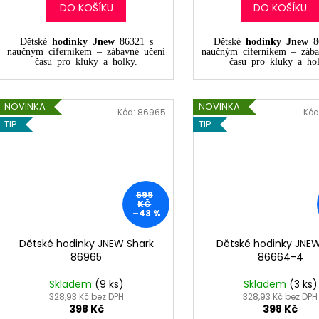
DO KOŠÍKU
DO KOŠÍKU
Dětské
hodinky Jnew
86321 s
Dětské
hodinky Jnew
8
naučným ciferníkem – zábavné učení
naučným ciferníkem – zába
času pro kluky a holky.
času pro kluky a hol
NOVINKA
NOVINKA
Kód:
86965
Kód
TIP
TIP
699
KČ
–43 %
Dětské hodinky JNEW Shark
Dětské hodinky JNEW
86965
86664-4
Skladem
(9 ks)
Skladem
(3 ks)
328,93 Kč bez DPH
328,93 Kč bez DPH
398 Kč
398 Kč