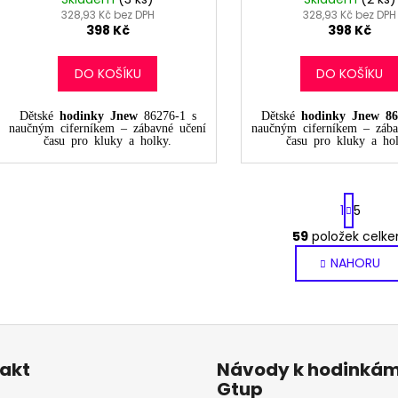
328,93 Kč bez DPH
328,93 Kč bez DPH
398 Kč
398 Kč
DO KOŠÍKU
DO KOŠÍKU
Dětské
hodinky Jnew
86276-1 s
Dětské
hodinky Jnew
86
naučným ciferníkem – zábavné učení
naučným ciferníkem – zába
času pro kluky a holky.
času pro kluky a hol
S
1
5
t
r
59
položek celk
O
á
v
NAHORU
n
l
k
o
á
v
d
á
a
n
c
akt
Návody k hodinká
í
í
Gtup