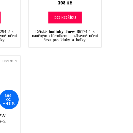
398 Kč
DO KOŠÍKU
294-2 s
Dětské
hodinky Jnew
86174-1 s
vné učení
naučným ciferníkem – zábavné učení
ky.
času pro kluky a holky.
d:
86276-2
699
KČ
–43 %
NEW
6-2