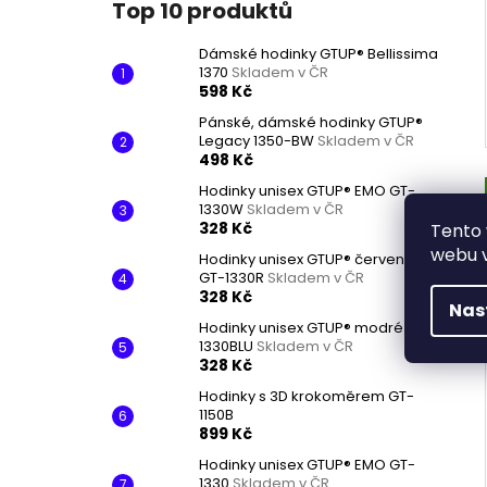
Top 10 produktů
Dámské hodinky GTUP® Bellissima
1370
Skladem v ČR
598 Kč
Pánské, dámské hodinky GTUP®
Legacy 1350-BW
Skladem v ČR
498 Kč
Hodinky unisex GTUP® EMO GT-
1330W
Skladem v ČR
328 Kč
Tento 
webu v
Hodinky unisex GTUP® červené
GT-1330R
Skladem v ČR
328 Kč
Nas
Hodinky unisex GTUP® modré GT-
1330BLU
Skladem v ČR
328 Kč
Hodinky s 3D krokoměrem GT-
1150B
899 Kč
Hodinky unisex GTUP® EMO GT-
1330
Skladem v ČR