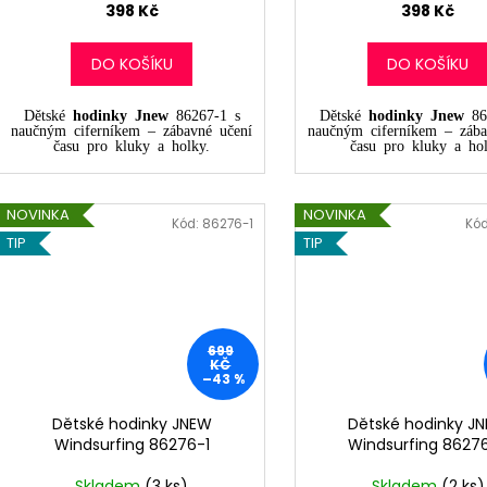
398 Kč
398 Kč
DO KOŠÍKU
DO KOŠÍKU
Dětské
hodinky Jnew
86267-1 s
Dětské
hodinky Jnew
86
naučným ciferníkem – zábavné učení
naučným ciferníkem – zába
času pro kluky a holky.
času pro kluky a hol
NOVINKA
NOVINKA
Kód:
86276-1
Kó
TIP
TIP
699
KČ
–43 %
Dětské hodinky JNEW
Dětské hodinky J
Windsurfing 86276-1
Windsurfing 8627
Skladem
(3 ks)
Skladem
(2 ks)