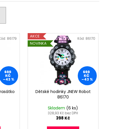
X GTUP® EMO GT-1330W
č
AKCE
Kód:
86179
Kód:
86170
NOVINKA
699
699
KČ
KČ
–43 %
–43 %
rasátko
Dětské hodinky JNEW Robot
86170
Skladem
(6 ks)
328,93 Kč bez DPH
398 Kč