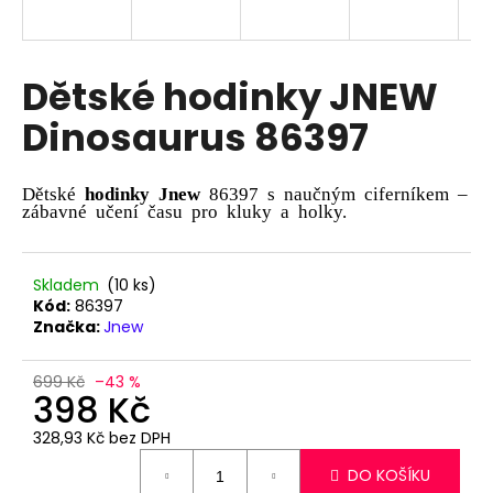
a
j
í
Dětské hodinky JNEW
t
Dinosaurus 86397
?
Dětské
hodinky Jnew
86397 s naučným ciferníkem –
zábavné učení času pro kluky a holky.
HLEDAT
Skladem
(10 ks)
Kód:
86397
Značka:
Jnew
D
o
699 Kč
–43 %
p
398 Kč
o
328,93 Kč bez DPH
r
Měrná
u
DO KOŠÍKU
cena: