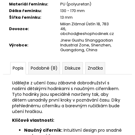
Materiál řemínku
:
PU (polyuretan)
Délka řemínku
:
130 - 170 mm
Šířka řemínku
:
13 mm
Milan Zlámal Ústín 18, 783
Dovozce
:
46,
obchod@eshophodinek.cz
Jnew Gushu Shanggaotian
Výrobce
:
Industrial Zone, Shenzhen,
Guangdong, China
Popis
Podobné (8)
Diskuze
Značka
Udělejte z učení času zábavné dobrodružství s
našimi dětskými hodinkami s naučným ciferníkem.
Tyto hodinky jsou speciálně navrženy tak, aby
dětem usnadnily první kroky v poznávání času. Díky
přehlednému ciferníku a barevným ručičkám bude
učení hračkou.
Klíčové vlastnosti:
Naučný ciferník:
Intuitivní design pro snadné