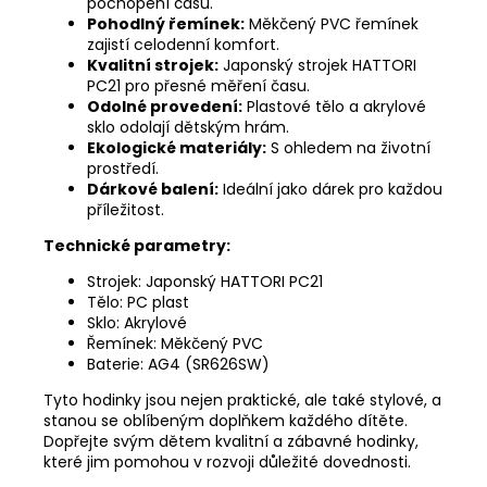
pochopení času.
Pohodlný řemínek:
Měkčený PVC řemínek
zajistí celodenní komfort.
Kvalitní strojek:
Japonský strojek HATTORI
PC21 pro přesné měření času.
Odolné provedení:
Plastové tělo a akrylové
sklo odolají dětským hrám.
Ekologické materiály:
S ohledem na životní
prostředí.
Dárkové balení:
Ideální jako dárek pro každou
příležitost.
Technické parametry:
Strojek: Japonský HATTORI PC21
Tělo: PC plast
Sklo: Akrylové
Řemínek: Měkčený PVC
Baterie: AG4 (SR626SW)
Tyto hodinky jsou nejen praktické, ale také stylové, a
stanou se oblíbeným doplňkem každého dítěte.
Dopřejte svým dětem kvalitní a zábavné hodinky,
které jim pomohou v rozvoji důležité dovednosti.