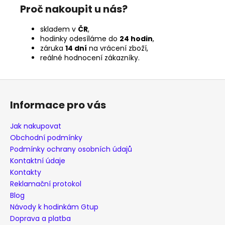
Proč nakoupit u nás?
skladem v
ČR
,
hodinky odesíláme do
24 hodin
,
záruka
14 dní
na vrácení zboží,
reálné hodnocení zákazníky.
Z
á
Informace pro vás
p
a
Jak nakupovat
t
Obchodní podmínky
í
Podmínky ochrany osobních údajů
Kontaktní údaje
Kontakty
Reklamační protokol
Blog
Návody k hodinkám Gtup
Doprava a platba