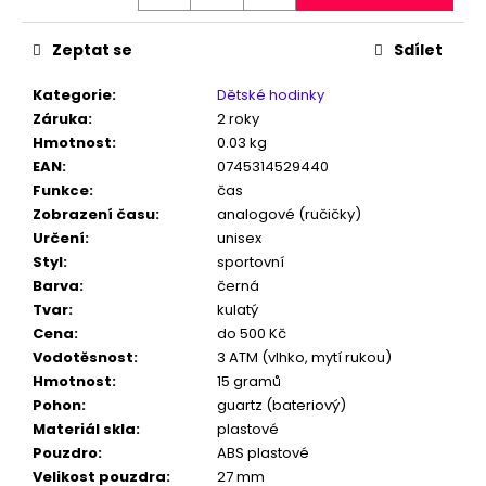
č
u
j
Zeptat se
Sdílet
e
m
Kategorie
:
Dětské hodinky
e
Záruka
:
2 roky
Hmotnost
:
0.03 kg
EAN
:
0745314529440
HODINKY
Funkce
:
čas
S
Zobrazení času
:
analogové (ručičky)
3D
Určení
:
unisex
KROKOMĚREM
GT-
Styl
:
sportovní
1150B
Barva
:
černá
899
Tvar
:
kulatý
Kč
Cena
:
do 500 Kč
Původně:
Vodotěsnost
:
3 ATM (vlhko, mytí rukou)
1
299
Hmotnost
:
15 gramů
Kč
Pohon
:
guartz (bateriový)
Materiál skla
:
plastové
Pouzdro
:
ABS plastové
Velikost pouzdra
:
27 mm