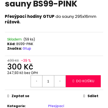
sauny BS99-PINK
a
j
Přesýpací hodiny GTUP
do sauny 295x16mm
í
růžové.
t
?
Skladem
(59 ks)
Kód:
BS99-PINK
Značka:
Gtup
HLEDAT
499 Kč
–39 %
300 Kč
247,93 Kč bez DPH
D
Měrná
DO KOŠÍKU
o
cena:
p
o
Zeptat se
Sdílet
r
u
Kategorie
:
Přesýpací