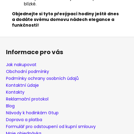
blízké.
Objednejte si tyto přesýpací hodiny ještě dnes
a dodáte svému domovu nádech elegance a
funkčnosti!
Z
á
Informace pro vás
p
a
Jak nakupovat
t
Obchodní podmínky
í
Podmínky ochrany osobních údajů
Kontaktní údaje
Kontakty
Reklamační protokol
Blog
Návody k hodinkám Gtup
Doprava a platba
Formulář pro odstoupení od kupní smlouvy
Moje objednávka