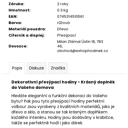
č
Záruka
:
2 roky
u
Hmotnost
:
0.3 kg
j
EAN
:
0745314510561
e
Barva
:
růžová
m
Materiál pouzdra
:
Dřevo
e
Ciferník a displej
:
Přesýpací
Milan Zlámal Ústín 18, 783
Dovozce
:
46,
HODINKY
obchod@eshophodinek.cz
S
3D
KROKOMĚREM
Popis
Diskuze
Značka
GT-
1150B
899
Dekorativní přesýpací hodiny - Krásný doplněk
Kč
do Vašeho domova
Původně:
1
Hledáte elegantní a funkční dekoraci do Vašeho
299
bytu?
Pak jsou tyto přesýpací hodiny perfektní
Kč
volbou!
Jsou vyrobeny z kvalitních materiálů,
jako je
dřevo
a sklo,
a stanou se tak krásným doplňkem
každého interiéru.
Hodiny jsou dodávány v krabičce,
takže se perfektně hodí i jako dárek.