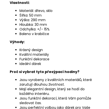
Vlastnosti:
Materiál:
dřevo,
sklo
Šířka:
50 mm
Výška:
290 mm
Hloubka:
30 mm
Odchylka:
+/- 15%
Baleno v krabičce
Výhody:
Krásný design
Kvalitní materiály
Funkční dekorace
Ideální dárek
Proč si vybrat tyto přesýpací hodiny?
Jsou vyrobeny z kvalitních materiálů,
které
zaručují dlouhou životnost.
Mají elegantní design,
který se hodí do
každého interiéru.
Jsou funkční dekorací,
která Vám pomůže
sledovat čas.
Jsou perfektní volbou jako dárek pro Vaše